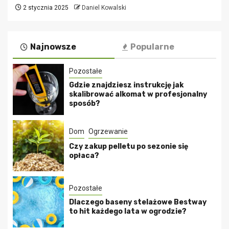
2 stycznia 2025
Daniel Kowalski
Najnowsze
Popularne
Pozostałe
Gdzie znajdziesz instrukcję jak
skalibrować alkomat w profesjonalny
sposób?
Dom
Ogrzewanie
Czy zakup pelletu po sezonie się
opłaca?
Pozostałe
Dlaczego baseny stelażowe Bestway
to hit każdego lata w ogrodzie?