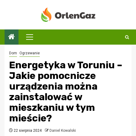
Przejdź
do
treści
Menu
główne
Dom
Ogrzewanie
Energetyka w Toruniu –
Jakie pomocnicze
urządzenia można
zainstalować w
mieszkaniu w tym
mieście?
22 sierpnia 2024
Daniel Kowalski