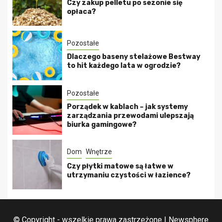
Czy zakup pelletu po sezonie się
opłaca?
Pozostałe
Dlaczego baseny stelażowe Bestway
to hit każdego lata w ogrodzie?
Pozostałe
Porządek w kablach – jak systemy
zarządzania przewodami ulepszają
biurka gamingowe?
Dom
Wnętrze
Czy płytki matowe są łatwe w
utrzymaniu czystości w łazience?
© Copyright - wszelkie prawa zastrzeżone
|
Newsphere