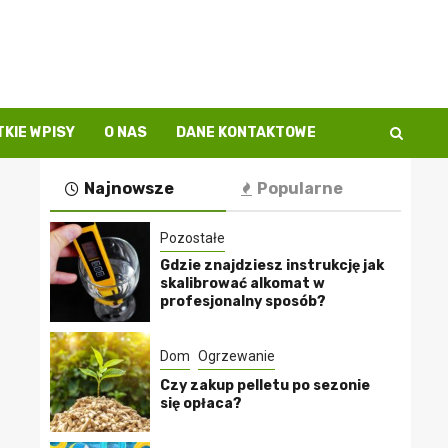
KIE WPISY
O NAS
DANE KONTAKTOWE
Najnowsze
Popularne
Pozostałe
Gdzie znajdziesz instrukcję jak
skalibrować alkomat w
profesjonalny sposób?
Dom
Ogrzewanie
Czy zakup pelletu po sezonie
się opłaca?