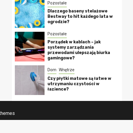
Pozostałe
Dlaczego baseny stelażowe
Bestway to hit każdego lata w
ogrodzie?
Pozostałe
Porządek w kablach – jak
systemy zarządzania
przewodami ulepszają biurka
gamingowe?
Dom
Wnętrze
Czy płytki matowe są łatwe w
utrzymaniu czystości w
łazience?
 themes