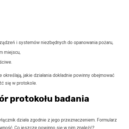
rządzeń i systemów niezbędnych do opanowania pożaru,
ym miejscu
,
ściwe.
e określają, jakie działania dokładnie powinny obejmować
źć się w protokole.
ór protokołu badania
wyłącznik działa zgodnie z jego przeznaczeniem. Formularz
wność. Co jeszcze powinno się w nim znaleźć?