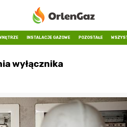
WNĘTRZE
INSTALACJE GAZOWE
POZOSTAŁE
WSZYST
nia wyłącznika