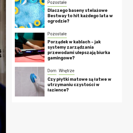
Pozostałe
Dlaczego baseny stelażowe
Bestway to hit każdego lata w
ogrodzie?
Pozostałe
Porządek w kablach – jak
systemy zarządzania
przewodami ulepszają biurka
gamingowe?
Dom
Wnętrze
Czy płytki matowe są łatwe w
utrzymaniu czystości w
łazience?