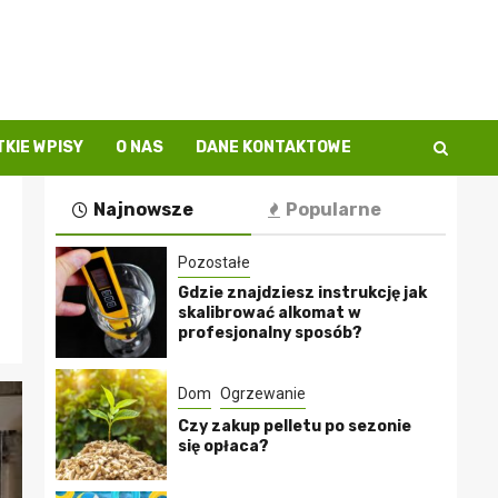
KIE WPISY
O NAS
DANE KONTAKTOWE
Najnowsze
Popularne
Pozostałe
Gdzie znajdziesz instrukcję jak
skalibrować alkomat w
profesjonalny sposób?
Dom
Ogrzewanie
Czy zakup pelletu po sezonie
się opłaca?