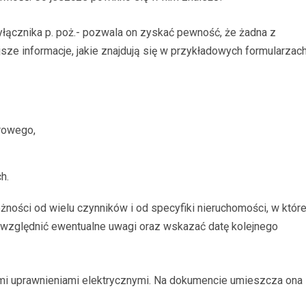
yłącznika p. poż.- pozwala on zyskać pewność, że żadna z
jsze informacje, jakie znajdują się w przykładowych formularzac
rowego
,
ch
.
żności od wielu czynników i od specyfiki nieruchomości, w które
 uwzględnić ewentualne uwagi oraz wskazać datę kolejnego
mi uprawnieniami elektrycznymi. Na dokumencie umieszcza ona