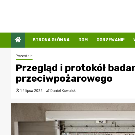
Przejdź
do
treści
STRONA GŁÓWNA
DOM
OGRZEWANIE
Pozostałe
Przegląd i protokół bada
przeciwpożarowego
14 lipca 2022
Daniel Kowalski