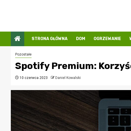
Przejdź
do
treści
STRONA GŁÓWNA
DOM
OGRZEWANIE
Pozostałe
Spotify Premium: Korzyśc
10 czerwca 2023
Daniel Kowalski