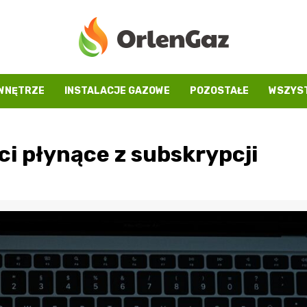
WNĘTRZE
INSTALACJE GAZOWE
POZOSTAŁE
WSZYST
i płynące z subskrypcji