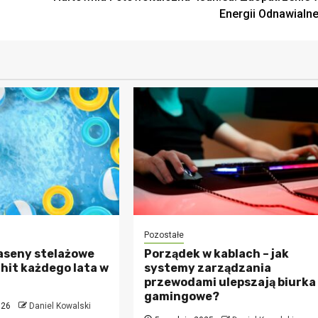
Energii Odnawialne
Pozostałe
aseny stelażowe
Porządek w kablach – jak
hit każdego lata w
systemy zarządzania
przewodami ulepszają biurka
gamingowe?
026
Daniel Kowalski