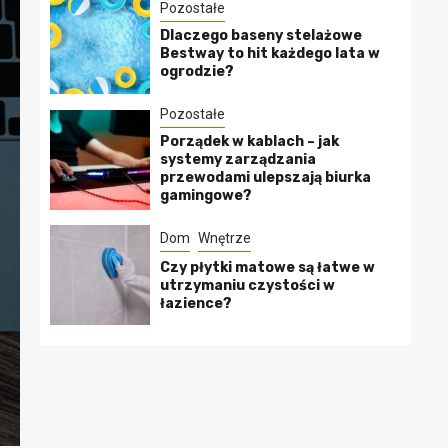
Pozostałe
Dlaczego baseny stelażowe
Bestway to hit każdego lata w
ogrodzie?
Pozostałe
Porządek w kablach – jak
systemy zarządzania
przewodami ulepszają biurka
gamingowe?
Dom
Wnętrze
Czy płytki matowe są łatwe w
utrzymaniu czystości w
łazience?