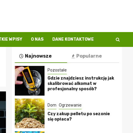
KIE WPISY
O NAS
DANE KONTAKTOWE
Najnowsze
Popularne
Pozostałe
Gdzie znajdziesz instrukcję jak
skalibrować alkomat w
profesjonalny sposób?
Dom
Ogrzewanie
Czy zakup pelletu po sezonie
się opłaca?